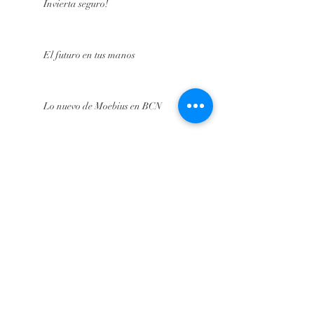
Invierta seguro!
El futuro en tus manos
Lo nuevo de Moebius en BCN
En plena obra
En Campaña!
HOW WE WORK
ARCHIVE